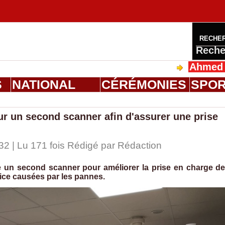
RECHE
Reche
Ahmed Saloum D
S
NATIONAL
CÉRÉMONIES
SPO
our un second scanner afin d'assurer une prise
32 | Lu 171 fois Rédigé par
Rédaction
e un second scanner pour améliorer la prise en charge d
rvice causées par les pannes.