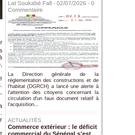
Lat Soukabé Fall - 02/07/2026 -
0
Commentaire
r
s
à
,
La Direction générale de la
e
réglementation des constructions et de
.
l'habitat (DGRCH) a lancé une alerte à
,
l'attention des citoyens concernant la
circulation d'un faux document relatif à
l'acquisition...
a
.
r
ACTUALITÉS
Commerce extérieur : le déficit
t
commercial du Sénégal s’est