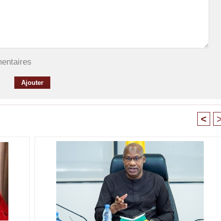
mentaires
<