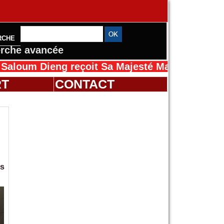
RCHE
rche avancée
ieng reçoit Sa Majesté Mansah Cissé au Sénég
RT
CONTACT
es