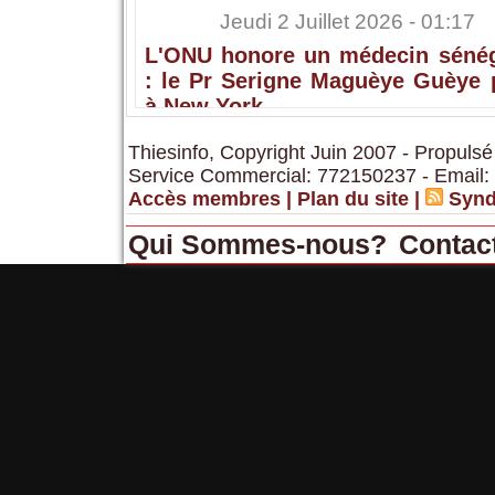
Jeudi 2 Juillet 2026 - 01:17
L'ONU honore un médecin sénég
: le Pr Serigne Maguèye Guèye 
à New York
Thiesinfo, Copyright Juin 2007 - Propulsé
Service Commercial: 772150237 - Email:
Accès membres
|
Plan du site
|
Synd
Qui Sommes-nous?
Contac