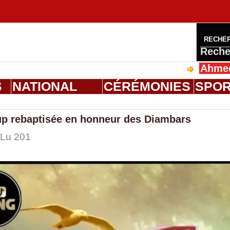
RECHE
Reche
Ahmed Saloum 
S
NATIONAL
CÉRÉMONIES
SPO
up rebaptisée en honneur des Diambars
 Lu 201