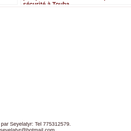
sécurité à Touba
 par Seyelatyr: Tel 775312579.
 seyelatyr@hotmail.com