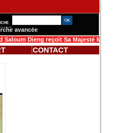
RCHE
rche avancée
Dieng reçoit Sa Majesté Mansah Cissé au Séné
RT
CONTACT