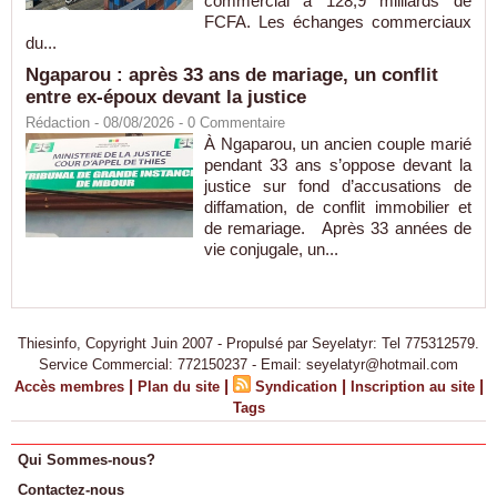
commercial à 128,9 milliards de
FCFA. Les échanges commerciaux
du...
Ngaparou : après 33 ans de mariage, un conflit
entre ex-époux devant la justice
Rédaction
- 08/08/2026 -
0
Commentaire
À Ngaparou, un ancien couple marié
pendant 33 ans s’oppose devant la
justice sur fond d’accusations de
diffamation, de conflit immobilier et
de remariage. Après 33 années de
vie conjugale, un...
Thiesinfo, Copyright Juin 2007 - Propulsé par Seyelatyr: Tel 775312579.
Service Commercial: 772150237 - Email: seyelatyr@hotmail.com
|
|
|
|
Accès membres
Plan du site
Syndication
Inscription au site
Tags
Qui Sommes-nous?
Contactez-nous