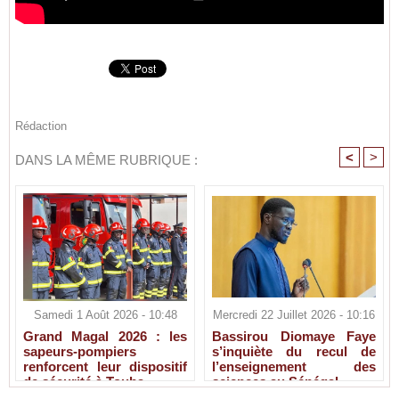
Rédaction
<
>
DANS LA MÊME RUBRIQUE :
Samedi 1 Août 2026 - 10:48
Mercredi 22 Juillet 2026 - 10:16
Grand Magal 2026 : les
Bassirou Diomaye Faye
sapeurs-pompiers
s’inquiète du recul de
renforcent leur dispositif
l’enseignement des
de sécurité à Touba
sciences au Sénégal