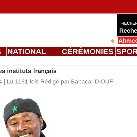
RECHE
Reche
Ahmed Saloum
S
NATIONAL
CÉRÉMONIES
SPO
s instituts français
4 | Lu 1161 fois Rédigé par
Babacar DIOUF