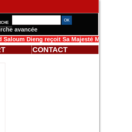
RCHE
rche avancée
 Dieng reçoit Sa Majesté Mansah Cissé au Sé
RT
CONTACT