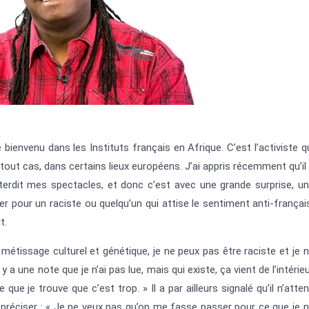
e bienvenu dans les Instituts français en Afrique. C’est l’activiste q
n tout cas, dans certains lieux européens. J’ai appris récemment qu’il
nterdit mes spectacles, et donc c’est avec une grande surprise, u
r pour un raciste ou quelqu’un qui attise le sentiment anti-françai
t.
étissage culturel et génétique, je ne peux pas être raciste et je 
 a une note que je n’ai pas lue, mais qui existe, ça vient de l’intérie
 que je trouve que c’est trop. » Il a par ailleurs signalé qu’il n’atte
 à préciser : « Je ne veux pas qu’on me fasse passer pour ce que je 