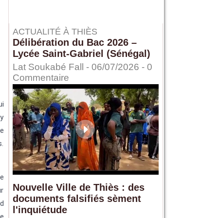
ACTUALITÉ À THIÈS
Délibération du Bac 2026 –
Lycée Saint-Gabriel (Sénégal)
Lat Soukabé Fall - 06/07/2026 -
0
Commentaire
ui
 y
ne
s.
ne
Nouvelle Ville de Thiès : des
ur
documents falsifiés sèment
nd
l'inquiétude
ne