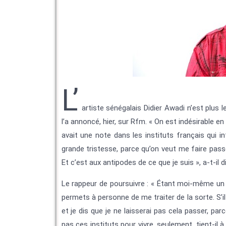
L’
artiste sénégalais Didier Awadi n’est plus l
l’a annoncé, hier, sur Rfm. « On est indésirable e
avait une note dans les instituts français qui i
grande tristesse, parce qu’on veut me faire passe
Et c’est aux antipodes de ce que je suis », a-t-il di
Le rappeur de poursuivre : « Étant moi-même un m
permets à personne de me traiter de la sorte. S’il y
et je dis que je ne laisserai pas cela passer, parce
pas ces instituts pour vivre, seulement, tient-il