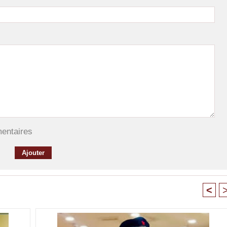
mentaires
<