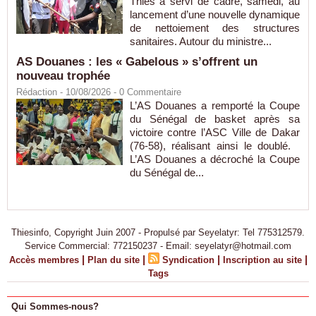
Thiès a servi de cadre, samedi, au
lancement d’une nouvelle dynamique
de nettoiement des structures
sanitaires. Autour du ministre...
AS Douanes : les « Gabelous » s’offrent un
nouveau trophée
Rédaction
- 10/08/2026 -
0
Commentaire
L’AS Douanes a remporté la Coupe
du Sénégal de basket après sa
victoire contre l’ASC Ville de Dakar
(76-58), réalisant ainsi le doublé.
L’AS Douanes a décroché la Coupe
du Sénégal de...
Thiesinfo, Copyright Juin 2007 - Propulsé par Seyelatyr: Tel 775312579.
Service Commercial: 772150237 - Email: seyelatyr@hotmail.com
|
|
|
|
Accès membres
Plan du site
Syndication
Inscription au site
Tags
Qui Sommes-nous?