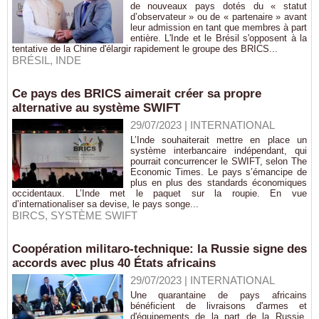
de nouveaux pays dotés du « statut
d’observateur » ou de « partenaire » avant
leur admission en tant que membres à part
entière. L'Inde et le Brésil s'opposent à la
tentative de la Chine d'élargir rapidement le groupe des BRICS...
BRÉSIL
,
INDE
Ce pays des BRICS aimerait créer sa propre
alternative au système SWIFT
29/07/2023
|
INTERNATIONAL
L’Inde souhaiterait mettre en place un
système interbancaire indépendant, qui
pourrait concurrencer le SWIFT, selon The
Economic Times. Le pays s’émancipe de
plus en plus des standards économiques
occidentaux. L’Inde met le paquet sur la roupie. En vue
d’internationaliser sa devise, le pays songe...
BIRCS
,
SYSTÈME SWIFT
Coopération militaro-technique: la Russie signe des
accords avec plus 40 États africains
29/07/2023
|
INTERNATIONAL
Une quarantaine de pays africains
bénéficient de livraisons d'armes et
d'équipements de la part de la Russie,