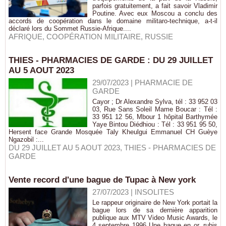
parfois gratuitement, a fait savoir Vladimir
Poutine. Avec eux Moscou a conclu des
accords de coopération dans le domaine militaro-technique, a-t-il
déclaré lors du Sommet Russie-Afrique....
AFRIQUE
,
COOPÉRATION MILITAIRE
,
RUSSIE
THIES - PHARMACIES DE GARDE : DU 29 JUILLET
AU 5 AOUT 2023
29/07/2023
|
PHARMACIE DE
GARDE
Cayor ; Dr Alexandre Sylva, tél : 33 952 03
03, Rue Sans Soleil Mame Boucar : Tél :
33 951 12 56, Mbour 1 hôpital Barthymée
Yaye Bintou Diédhiou : Tél : 33 951 95 50,
Hersent face Grande Mosquée Taly Kheulgui Emmanuel CH Guèye
Ngazobil :...
DU 29 JUILLET AU 5 AOUT 2023
,
THIES - PHARMACIES DE
GARDE
Vente record d'une bague de Tupac à New york
27/07/2023
|
INSOLITES
Le rappeur originaire de New York portait la
bague lors de sa dernière apparition
publique aux MTV Video Music Awards, le
4 septembre 1996 Une bague en or, rubis