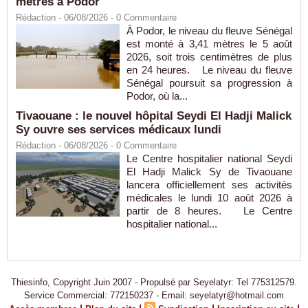
mètres à Podor
Rédaction
- 06/08/2026 -
0
Commentaire
À Podor, le niveau du fleuve Sénégal
est monté à 3,41 mètres le 5 août
2026, soit trois centimètres de plus
en 24 heures. Le niveau du fleuve
Sénégal poursuit sa progression à
Podor, où la...
Tivaouane : le nouvel hôpital Seydi El Hadji Malick
Sy ouvre ses services médicaux lundi
Rédaction
- 06/08/2026 -
0
Commentaire
Le Centre hospitalier national Seydi
El Hadji Malick Sy de Tivaouane
lancera officiellement ses activités
médicales le lundi 10 août 2026 à
partir de 8 heures. Le Centre
hospitalier national...
Thiesinfo, Copyright Juin 2007 - Propulsé par Seyelatyr: Tel 775312579.
Service Commercial: 772150237 - Email: seyelatyr@hotmail.com