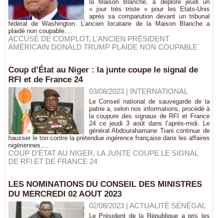
la Maison Blanche, a déploré jeudi un
« jour très triste » pour les Etats-Unis
après sa comparution devant un tribunal
fédéral de Washington. L’ancien locataire de la Maison Blanche a
plaidé non coupable....
ACCUSÉ DE COMPLOT
,
L'ANCIEN PRÉSIDENT
AMÉRICAIN DONALD TRUMP PLAIDE NON COUPABLE
Coup d’État au Niger : la junte coupe le signal de
RFI et de France 24
03/08/2023
|
INTERNATIONAL
Le Conseil national de sauvegarde de la
patrie a, selon nos informations, procédé à
la coupure des signaux de RFI et France
24 ce jeudi 3 août dans l’après-midi. Le
général Abdourahamane Tiani continue de
hausser le ton contre la prétendue ingérence française dans les affaires
nigériennes....
COUP D’ÉTAT AU NIGER
,
LA JUNTE COUPE LE SIGNAL
DE RFI ET DE FRANCE 24
LES NOMINATIONS DU CONSEIL DES MINISTRES
DU MERCREDI 02 AOUT 2023
02/08/2023
|
ACTUALITÉ SÉNÉGAL
Le Président de la République a pris les