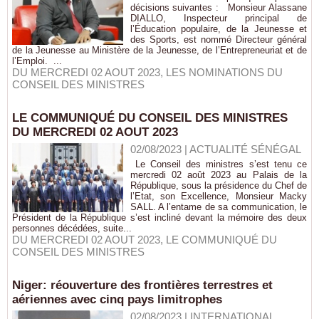
décisions suivantes : Monsieur Alassane
DIALLO, Inspecteur principal de
l’Éducation populaire, de la Jeunesse et
des Sports, est nommé Directeur général
de la Jeunesse au Ministère de la Jeunesse, de l’Entrepreneuriat et de
l’Emploi. ...
DU MERCREDI 02 AOUT 2023
,
LES NOMINATIONS DU
CONSEIL DES MINISTRES
LE COMMUNIQUÉ DU CONSEIL DES MINISTRES
DU MERCREDI 02 AOUT 2023
02/08/2023
|
ACTUALITÉ SÉNÉGAL
Le Conseil des ministres s’est tenu ce
mercredi 02 août 2023 au Palais de la
République, sous la présidence du Chef de
l’Etat, son Excellence, Monsieur Macky
SALL. A l’entame de sa communication, le
Président de la République s’est incliné devant la mémoire des deux
personnes décédées, suite...
DU MERCREDI 02 AOUT 2023
,
LE COMMUNIQUÉ DU
CONSEIL DES MINISTRES
Niger: réouverture des frontières terrestres et
aériennes avec cinq pays limitrophes
02/08/2023
|
INTERNATIONAL