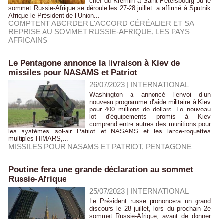
chef du Kremlin à Saint-Pétersbourg où le
sommet Russie-Afrique se déroule les 27-28 juillet, a affirmé à Sputnik
Afrique le Président de l’Union...
COMPTENT ABORDER L'ACCORD CÉRÉALIER ET SA
REPRISE AU SOMMET RUSSIE-AFRIQUE
,
LES PAYS
AFRICAINS
Le Pentagone annonce la livraison à Kiev de
missiles pour NASAMS et Patriot
26/07/2023
|
INTERNATIONAL
Washington a annoncé l’envoi d’un
nouveau programme d’aide militaire à Kiev
pour 400 millions de dollars. Le nouveau
lot d’équipements promis à Kiev
comprend entre autres des munitions pour
les systèmes sol-air Patriot et NASAMS et les lance-roquettes
multiples HIMARS,...
MISSILES POUR NASAMS ET PATRIOT
,
PENTAGONE
Poutine fera une grande déclaration au sommet
Russie-Afrique
25/07/2023
|
INTERNATIONAL
Le Président russe prononcera un grand
discours le 28 juillet, lors du prochain 2e
sommet Russie-Afrique, avant de donner