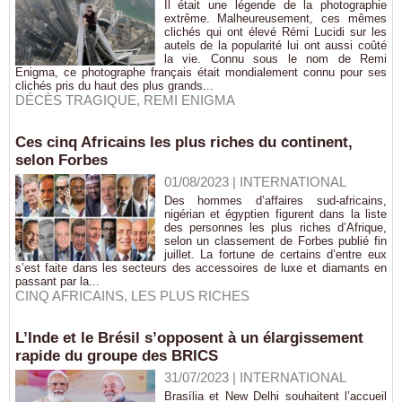
Il était une légende de la photographie
extrême. Malheureusement, ces mêmes
clichés qui ont élevé Rémi Lucidi sur les
autels de la popularité lui ont aussi coûté
la vie. Connu sous le nom de Remi
Enigma, ce photographe français était mondialement connu pour ses
clichés pris du haut des plus grands...
DÉCÈS TRAGIQUE
,
REMI ENIGMA
Ces cinq Africains les plus riches du continent,
selon Forbes
01/08/2023
|
INTERNATIONAL
Des hommes d’affaires sud-africains,
nigérian et égyptien figurent dans la liste
des personnes les plus riches d’Afrique,
selon un classement de Forbes publié fin
juillet. La fortune de certains d’entre eux
s’est faite dans les secteurs des accessoires de luxe et diamants en
passant par la...
CINQ AFRICAINS
,
LES PLUS RICHES
L’Inde et le Brésil s’opposent à un élargissement
rapide du groupe des BRICS
31/07/2023
|
INTERNATIONAL
Brasília et New Delhi souhaitent l’accueil