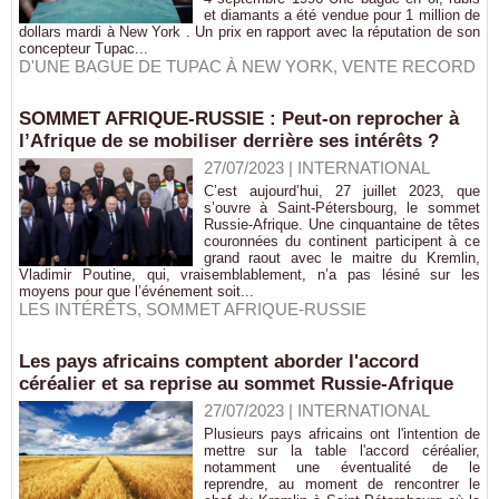
et diamants a été vendue pour 1 million de
dollars mardi à New York . Un prix en rapport avec la réputation de son
concepteur Tupac...
D'UNE BAGUE DE TUPAC À NEW YORK
,
VENTE RECORD
SOMMET AFRIQUE-RUSSIE : Peut-on reprocher à
l’Afrique de se mobiliser derrière ses intérêts ?
27/07/2023
|
INTERNATIONAL
C’est aujourd’hui, 27 juillet 2023, que
s’ouvre à Saint-Pétersbourg, le sommet
Russie-Afrique. Une cinquantaine de têtes
couronnées du continent participent à ce
grand raout avec le maitre du Kremlin,
Vladimir Poutine, qui, vraisemblablement, n’a pas lésiné sur les
moyens pour que l’événement soit...
LES INTÉRÊTS
,
SOMMET AFRIQUE-RUSSIE
Les pays africains comptent aborder l'accord
céréalier et sa reprise au sommet Russie-Afrique
27/07/2023
|
INTERNATIONAL
Plusieurs pays africains ont l'intention de
mettre sur la table l'accord céréalier,
notamment une éventualité de le
reprendre, au moment de rencontrer le