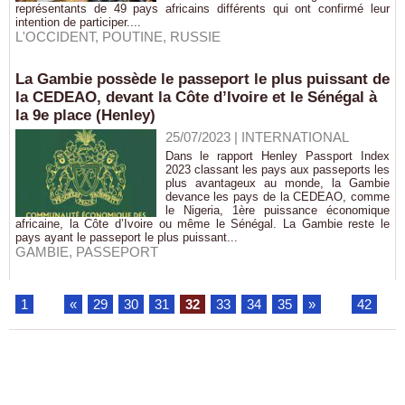
représentants de 49 pays africains différents qui ont confirmé leur
intention de participer....
L'OCCIDENT
,
POUTINE
,
RUSSIE
La Gambie possède le passeport le plus puissant de
la CEDEAO, devant la Côte d’Ivoire et le Sénégal à
la 9e place (Henley)
25/07/2023
|
INTERNATIONAL
Dans le rapport Henley Passport Index
2023 classant les pays aux passeports les
plus avantageux au monde, la Gambie
devance les pays de la CEDEAO, comme
le Nigeria, 1ère puissance économique
africaine, la Côte d’Ivoire ou même le Sénégal. La Gambie reste le
pays ayant le passeport le plus puissant...
GAMBIE
,
PASSEPORT
1
...
«
29
30
31
32
33
34
35
»
...
42