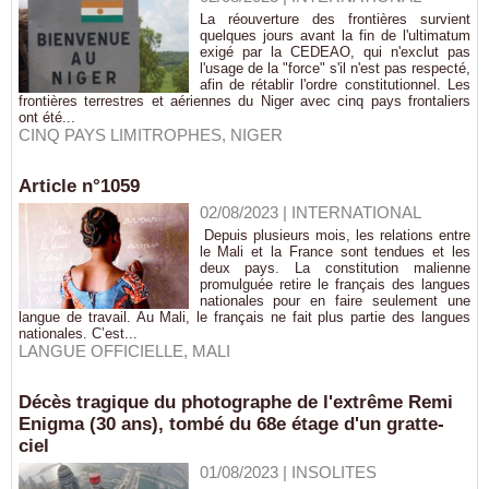
La réouverture des frontières survient
quelques jours avant la fin de l'ultimatum
exigé par la CEDEAO, qui n'exclut pas
l'usage de la "force" s'il n'est pas respecté,
afin de rétablir l'ordre constitutionnel. Les
frontières terrestres et aériennes du Niger avec cinq pays frontaliers
ont été...
CINQ PAYS LIMITROPHES
,
NIGER
Article n°1059
02/08/2023
|
INTERNATIONAL
Depuis plusieurs mois, les relations entre
le Mali et la France sont tendues et les
deux pays. La constitution malienne
promulguée retire le français des langues
nationales pour en faire seulement une
langue de travail. Au Mali, le français ne fait plus partie des langues
nationales. C’est...
LANGUE OFFICIELLE
,
MALI
Décès tragique du photographe de l'extrême Remi
Enigma (30 ans), tombé du 68e étage d'un gratte-
ciel
01/08/2023
|
INSOLITES