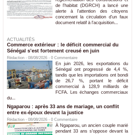
de l'habitat (DGRCH) a lancé une
alerte à l'attention des citoyens
concernant la circulation d'un faux
document relatif à l'acquisition...
ACTUALITÉS
Commerce extérieur : le déficit commercial du
Sénégal s’est fortement creusé en juin
Rédaction
- 08/08/2026 -
0
Commentaire
En juin 2026, les exportations du
Sénégal ont progressé de 4,4 %,
tandis que les importations ont bondi
de 26,7 %, portant le déficit
commercial à 128,9 milliards de
FCFA. Les échanges commerciaux
du...
Ngaparou : après 33 ans de mariage, un conflit
entre ex-époux devant la justice
Rédaction
- 08/08/2026 -
0
Commentaire
À Ngaparou, un ancien couple marié
pendant 33 ans s’oppose devant la