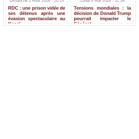
Dimanche 2 Août 2026 - 20:15
Lundi 4 Mai 2026 - 11:39
RDC : une prison vidée de
Tensions mondiales : la
ses détenus après une
décision de Donald Trump
évasion spectaculaire au
pourrait impacter le
Kasaï
Sénégal