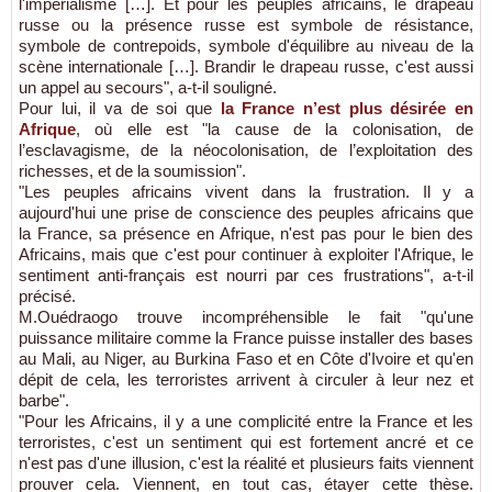
l'impérialisme […]. Et pour les peuples africains, le drapeau
russe ou la présence russe est symbole de résistance,
symbole de contrepoids, symbole d'équilibre au niveau de la
scène internationale […]. Brandir le drapeau russe, c'est aussi
un appel au secours", a-t-il souligné.
Pour lui, il va de soi que
la France n’est plus désirée en
Afrique
, où elle est "la cause de la colonisation, de
l’esclavagisme, de la néocolonisation, de l’exploitation des
richesses, et de la soumission".
"Les peuples africains vivent dans la frustration. Il y a
aujourd'hui une prise de conscience des peuples africains que
la France, sa présence en Afrique, n'est pas pour le bien des
Africains, mais que c'est pour continuer à exploiter l'Afrique, le
sentiment anti-français est nourri par ces frustrations", a-t-il
précisé.
M.Ouédraogo trouve incompréhensible le fait "qu'une
puissance militaire comme la France puisse installer des bases
au Mali, au Niger, au Burkina Faso et en Côte d'Ivoire et qu'en
dépit de cela, les terroristes arrivent à circuler à leur nez et
barbe".
"Pour les Africains, il y a une complicité entre la France et les
terroristes, c'est un sentiment qui est fortement ancré et ce
n'est pas d'une illusion, c'est la réalité et plusieurs faits viennent
prouver cela. Viennent, en tout cas, étayer cette thèse.