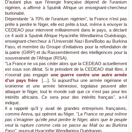
D’autant plus que l’énergie française dépend de l’uranium
nigérien, a affirmé à Sputnik Afrique un enseignant-chercheur
burkinabè.
Dépendante "à 70% de l’uranium nigérien", la France n’est pas
prête à perdre le Niger, elle est prête à tout, même à envoyer la
CEDEAO pour intervenir militairement dans le pays, a déclaré
ce 4 août à Sputnik Afrique Hyacinthe Wendlarima Ouédraogo,
enseignant-chercheur à l'Université Nazi Boni/Bobo au Burkina
Faso, et membre du Groupe d'initiatives pour la refondation de
la patrie (GIRP) et du Rassemblement des intelligences pour la
souveraineté de l'Afrique (RISA).
"La France ne va pas céder alors que la CEDEAO actuellement
est sous son diktat. Si le président de la CEDEAO était libre, il
n'oserait pas engager
une guerre contre une autre armée
d’un pays frère
[…]. Si aujourd'hui une armée nigériane et
ivoirienne et une armée béninoise, togolaise peuvent aller
attaquer le Niger, tout le monde sait que ce n'est pas pour les
intérêts africains. Ce sera pour des intérêts français", a-t-il
indiqué.
Il a rappelé qu’il y avait de grandes entreprises françaises,
comme Areva, qui opèrent au Niger. "
La France ne peut même
pas s'imaginer qu'elle peut perdre le Niger, alors que le peuple
veut la rupture comme cela se passe au Mali ou au Burkina
Faso"
, poursuit Hyacinthe Wendlarima Ouédraogo.