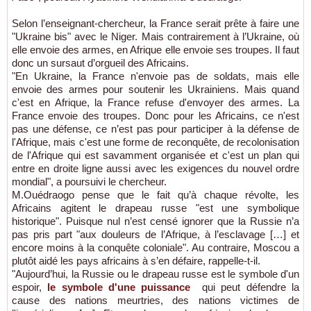
Selon l’enseignant-chercheur, la France serait prête à faire une
"Ukraine bis" avec le Niger. Mais contrairement à l’Ukraine, où
elle envoie des armes, en Afrique elle envoie ses troupes. Il faut
donc un sursaut d’orgueil des Africains.
"En Ukraine, la France n'envoie pas de soldats, mais elle
envoie des armes pour soutenir les Ukrainiens. Mais quand
c'est en Afrique, la France refuse d'envoyer des armes. La
France envoie des troupes. Donc pour les Africains, ce n'est
pas une défense, ce n’est pas pour participer à la défense de
l'Afrique, mais c'est une forme de reconquête, de recolonisation
de l'Afrique qui est savamment organisée et c'est un plan qui
entre en droite ligne aussi avec les exigences du nouvel ordre
mondial", a poursuivi le chercheur.
M.Ouédraogo pense que le fait qu’à chaque révolte, les
Africains agitent le drapeau russe "est une symbolique
historique". Puisque nul n’est censé ignorer que la Russie n’a
pas pris part "aux douleurs de l’Afrique, à l’esclavage […] et
encore moins à la conquête coloniale". Au contraire, Moscou a
plutôt aidé les pays africains à s’en défaire, rappelle-t-il.
"Aujourd’hui, la Russie ou le drapeau russe est le symbole d'un
espoir,
le symbole d'une puissance
qui peut défendre la
cause des nations meurtries, des nations victimes de