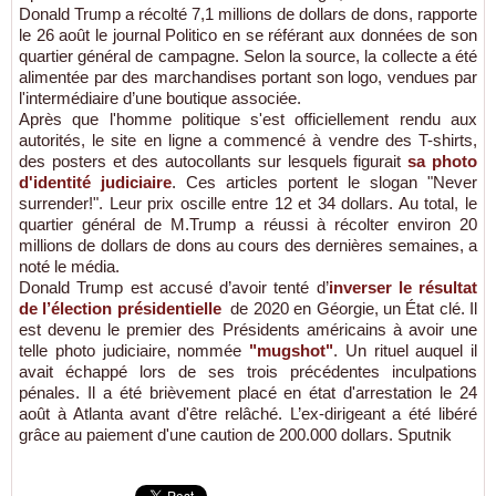
Donald Trump a récolté 7,1 millions de dollars de dons, rapporte
le 26 août le journal Politico en se référant aux données de son
quartier général de campagne. Selon la source, la collecte a été
alimentée par des marchandises portant son logo, vendues par
l'intermédiaire d’une boutique associée.
Après que l'homme politique s'est officiellement rendu aux
autorités, le site en ligne a commencé à vendre des T-shirts,
des posters et des autocollants sur lesquels figurait
sa photo
d'identité judiciaire
. Ces articles portent le slogan "Never
surrender!". Leur prix oscille entre 12 et 34 dollars. Au total, le
quartier général de M.Trump a réussi à récolter environ 20
millions de dollars de dons au cours des dernières semaines, a
noté le média.
Donald Trump est accusé d’avoir tenté d’
inverser le résultat
de l’élection présidentielle
de 2020 en Géorgie, un État clé. Il
est devenu le premier des Présidents américains à avoir une
telle photo judiciaire, nommée
"mugshot"
. Un rituel auquel il
avait échappé lors de ses trois précédentes inculpations
pénales. Il a été brièvement placé en état d'arrestation le 24
août à Atlanta avant d'être relâché. L’ex-dirigeant a été libéré
grâce au paiement d'une caution de 200.000 dollars. Sputnik