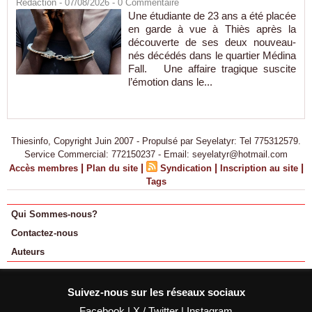
Rédaction
- 07/08/2026 -
0
Commentaire
Une étudiante de 23 ans a été placée
en garde à vue à Thiès après la
découverte de ses deux nouveau-
nés décédés dans le quartier Médina
Fall. Une affaire tragique suscite
l’émotion dans le...
Thiesinfo, Copyright Juin 2007 - Propulsé par Seyelatyr: Tel 775312579.
Service Commercial: 772150237 - Email: seyelatyr@hotmail.com
|
|
|
|
Accès membres
Plan du site
Syndication
Inscription au site
Tags
Qui Sommes-nous?
Contactez-nous
Auteurs
Suivez-nous sur les réseaux sociaux
Facebook
|
X / Twitter
|
Instagram