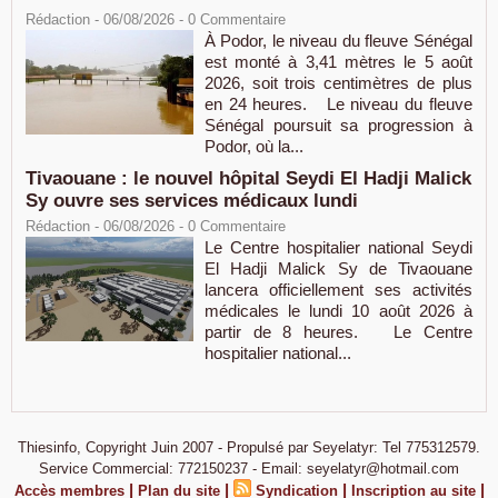
Rédaction
- 06/08/2026 -
0
Commentaire
À Podor, le niveau du fleuve Sénégal
est monté à 3,41 mètres le 5 août
2026, soit trois centimètres de plus
en 24 heures. Le niveau du fleuve
Sénégal poursuit sa progression à
Podor, où la...
Tivaouane : le nouvel hôpital Seydi El Hadji Malick
Sy ouvre ses services médicaux lundi
Rédaction
- 06/08/2026 -
0
Commentaire
Le Centre hospitalier national Seydi
El Hadji Malick Sy de Tivaouane
lancera officiellement ses activités
médicales le lundi 10 août 2026 à
partir de 8 heures. Le Centre
hospitalier national...
Thiesinfo, Copyright Juin 2007 - Propulsé par Seyelatyr: Tel 775312579.
Service Commercial: 772150237 - Email: seyelatyr@hotmail.com
|
|
|
|
Accès membres
Plan du site
Syndication
Inscription au site