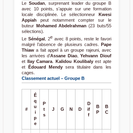
Le
Soudan
, surprenant leader du groupe B
avec 10 points, s’appuie sur une formation
locale disciplinée. Le sélectionneur
Kwesi
Appiah
peut notamment compter sur le
buteur
Mohamed Abdelrahman
(23 buts/55
sélections).
e
Le
Sénégal
, 2
avec 8 points, reste le favori
malgré l’absence de plusieurs cadres.
Pape
Thiaw
a fait appel à un groupe rajeuni, avec
les arrivées d’
Assane Diao
,
Yehvann Diouf
et
Ilay Camara
.
Kalidou Koulibaly
est apte
et
Édouard Mendy
sera titulaire dans les
cages.
Classement actuel – Groupe B
É
q
P
D
u
B
B
#
t
J
G
N
D
if
i
P
C
s
f
p
e