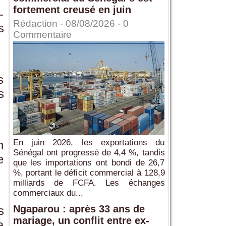
fortement creusé en juin
-
Rédaction
- 08/08/2026 -
0
s
Commentaire
s
s
En juin 2026, les exportations du
n
Sénégal ont progressé de 4,4 %, tandis
e
que les importations ont bondi de 26,7
%, portant le déficit commercial à 128,9
milliards de FCFA. Les échanges
commerciaux du...
Ngaparou : après 33 ans de
s
mariage, un conflit entre ex-
a