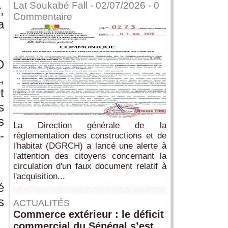
Lat Soukabé Fall - 02/07/2026 -
0
,
Commentaire
a
D
,
t
s
s
La Direction générale de la
-
réglementation des constructions et de
l'habitat (DGRCH) a lancé une alerte à
l'attention des citoyens concernant la
circulation d'un faux document relatif à
l'acquisition...
é
s
ACTUALITÉS
Commerce extérieur : le déficit
commercial du Sénégal s’est