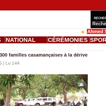
RECHE
Reche
Ahmed Saloum Di
S
NATIONAL
CÉRÉMONIES
SPO
300 familles casamançaises à la dérive
5 | Lu 144