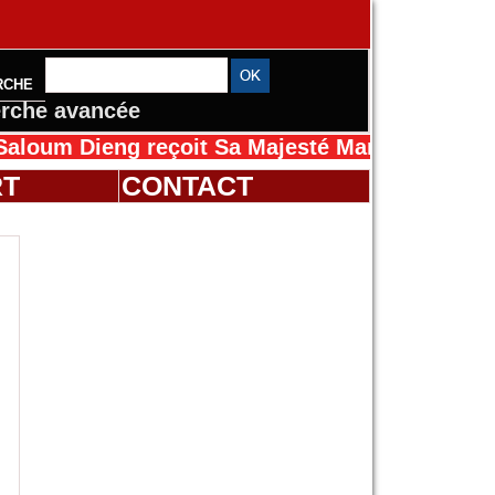
RCHE
rche avancée
eng reçoit Sa Majesté Mansah Cissé au Sénéga
RT
CONTACT