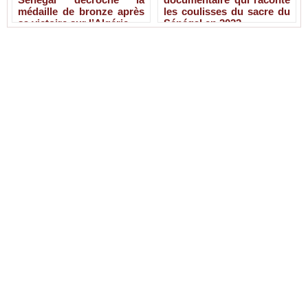
médaille de bronze après
les coulisses du sacre du
sa victoire sur l’Algérie
Sénégal en 2022