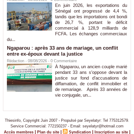
En juin 2026, les exportations du
Sénégal ont progressé de 4,4 %,
tandis que les importations ont bondi
de 26,7 %, portant le déficit
commercial à 128,9 milliards de
FCFA. Les échanges commerciaux
du...
Ngaparou : après 33 ans de mariage, un conflit
entre ex-époux devant la justice
Rédaction
- 08/08/2026 -
0
Commentaire
À Ngaparou, un ancien couple marié
pendant 33 ans s’oppose devant la
justice sur fond d’accusations de
diffamation, de conflit immobilier et
de remariage. Après 33 années de
vie conjugale, un...
Thiesinfo, Copyright Juin 2007 - Propulsé par Seyelatyr: Tel 775312579.
Service Commercial: 772150237 - Email: seyelatyr@hotmail.com
|
|
|
|
Accès membres
Plan du site
Syndication
Inscription au site