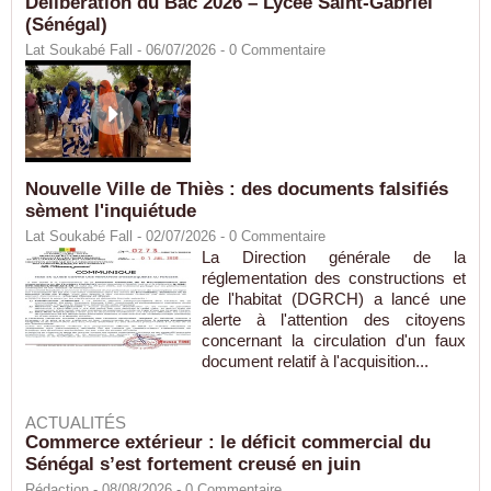
Délibération du Bac 2026 – Lycée Saint-Gabriel
(Sénégal)
Lat Soukabé Fall - 06/07/2026 -
0
Commentaire
Nouvelle Ville de Thiès : des documents falsifiés
sèment l'inquiétude
Lat Soukabé Fall - 02/07/2026 -
0
Commentaire
La Direction générale de la
réglementation des constructions et
de l'habitat (DGRCH) a lancé une
alerte à l'attention des citoyens
concernant la circulation d'un faux
document relatif à l'acquisition...
ACTUALITÉS
Commerce extérieur : le déficit commercial du
Sénégal s’est fortement creusé en juin
Rédaction
- 08/08/2026 -
0
Commentaire