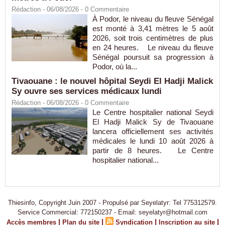
Rédaction
- 06/08/2026 -
0
Commentaire
À Podor, le niveau du fleuve Sénégal
est monté à 3,41 mètres le 5 août
2026, soit trois centimètres de plus
en 24 heures. Le niveau du fleuve
Sénégal poursuit sa progression à
Podor, où la...
Tivaouane : le nouvel hôpital Seydi El Hadji Malick
Sy ouvre ses services médicaux lundi
Rédaction
- 06/08/2026 -
0
Commentaire
Le Centre hospitalier national Seydi
El Hadji Malick Sy de Tivaouane
lancera officiellement ses activités
médicales le lundi 10 août 2026 à
partir de 8 heures. Le Centre
hospitalier national...
Thiesinfo, Copyright Juin 2007 - Propulsé par Seyelatyr: Tel 775312579.
Service Commercial: 772150237 - Email: seyelatyr@hotmail.com
|
|
|
|
Accès membres
Plan du site
Syndication
Inscription au site