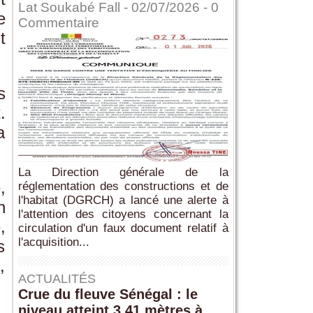
Lat Soukabé Fall - 02/07/2026 -
0
e
Commentaire
t
s
.
a
La Direction générale de la
,
réglementation des constructions et de
l'habitat (DGRCH) a lancé une alerte à
n
l'attention des citoyens concernant la
,
circulation d'un faux document relatif à
l'acquisition...
s
,
ACTUALITÉS
Crue du fleuve Sénégal : le
niveau atteint 3,41 mètres à