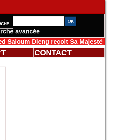
RCHE
rche avancée
m Dieng reçoit Sa Majesté Mansah Cissé au S
RT
CONTACT