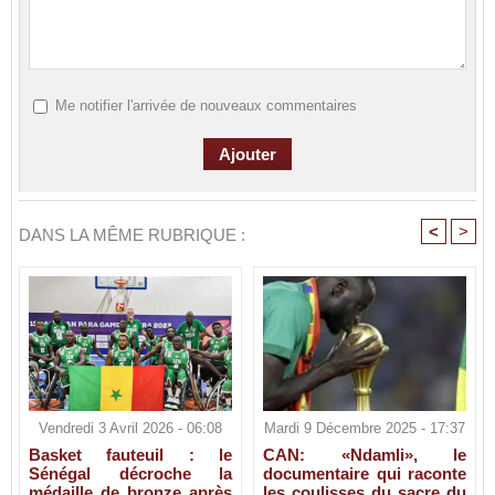
Me notifier l'arrivée de nouveaux commentaires
<
>
DANS LA MÊME RUBRIQUE :
Vendredi 3 Avril 2026 - 06:08
Mardi 9 Décembre 2025 - 17:37
Basket fauteuil : le
CAN: «Ndamli», le
Sénégal décroche la
documentaire qui raconte
médaille de bronze après
les coulisses du sacre du