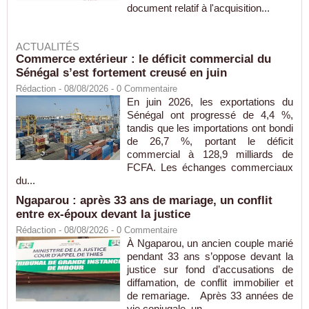
document relatif à l'acquisition...
ACTUALITÉS
Commerce extérieur : le déficit commercial du
Sénégal s’est fortement creusé en juin
Rédaction
- 08/08/2026 -
0
Commentaire
En juin 2026, les exportations du
Sénégal ont progressé de 4,4 %,
tandis que les importations ont bondi
de 26,7 %, portant le déficit
commercial à 128,9 milliards de
FCFA. Les échanges commerciaux
du...
Ngaparou : après 33 ans de mariage, un conflit
entre ex-époux devant la justice
Rédaction
- 08/08/2026 -
0
Commentaire
À Ngaparou, un ancien couple marié
pendant 33 ans s’oppose devant la
justice sur fond d’accusations de
diffamation, de conflit immobilier et
de remariage. Après 33 années de
vie conjugale, un...