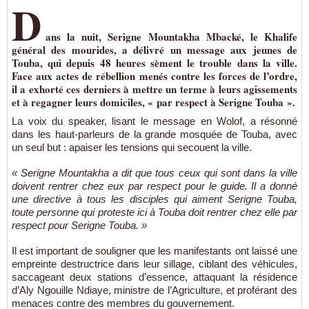
D
ans la nuit, Serigne Mountakha Mbacké, le Khalife
général des mourides, a délivré un message aux jeunes de
Touba, qui depuis 48 heures sèment le trouble dans la ville.
Face aux actes de rébellion menés contre les forces de l’ordre,
il a exhorté ces derniers à mettre un terme à leurs agissements
et à regagner leurs domiciles, « par respect à Serigne Touba ».
La voix du speaker, lisant le message en Wolof, a résonné
dans les haut-parleurs de la grande mosquée de Touba, avec
un seul but : apaiser les tensions qui secouent la ville.
« Serigne Mountakha a dit que tous ceux qui sont dans la ville
doivent rentrer chez eux par respect pour le guide. Il a donné
une directive à tous les disciples qui aiment Serigne Touba,
toute personne qui proteste ici à Touba doit rentrer chez elle par
respect pour Serigne Touba. »
Il est important de souligner que les manifestants ont laissé une
empreinte destructrice dans leur sillage, ciblant des véhicules,
saccageant deux stations d’essence, attaquant la résidence
d’Aly Ngouille Ndiaye, ministre de l’Agriculture, et proférant des
menaces contre des membres du gouvernement.