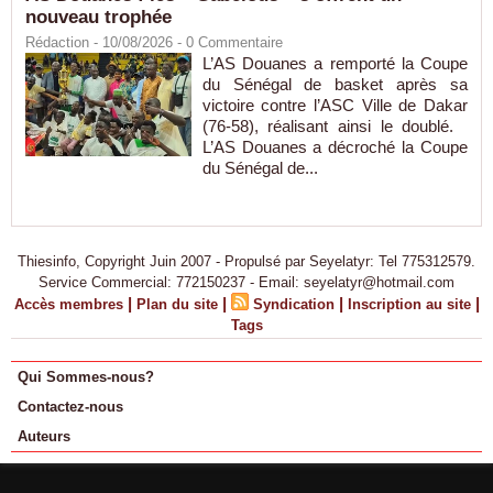
nouveau trophée
Rédaction
- 10/08/2026 -
0
Commentaire
L’AS Douanes a remporté la Coupe
du Sénégal de basket après sa
victoire contre l’ASC Ville de Dakar
(76-58), réalisant ainsi le doublé.
L’AS Douanes a décroché la Coupe
du Sénégal de...
Thiesinfo, Copyright Juin 2007 - Propulsé par Seyelatyr: Tel 775312579.
Service Commercial: 772150237 - Email: seyelatyr@hotmail.com
|
|
|
|
Accès membres
Plan du site
Syndication
Inscription au site
Tags
Qui Sommes-nous?
Contactez-nous
Auteurs