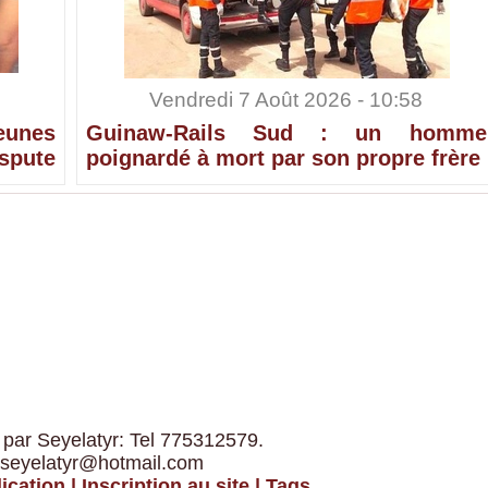
Vendredi 7 Août 2026 - 10:58
eunes
Guinaw-Rails Sud : un homme
ispute
poignardé à mort par son propre frère
 par Seyelatyr: Tel 775312579.
 seyelatyr@hotmail.com
ication
|
Inscription au site
|
Tags