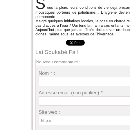
S
ous la pluie, leurs conditions de vie déjà préc
moustiques porteurs de paludisme… L’hygiène devient
permanente.
Malgré quelques initiatives locales, la prise en charge r
pas d’accès à l’eau ? Qui tend la main à ces enfants invi
Aujourd’hui plus que jamais, Thiès doit relever un doubl
dignes, même sous les averses de l’hivernage.
Lat Soukabé Fall
Nouveau commentaire :
Nom * :
Adresse email (non publiée) * :
Site web :