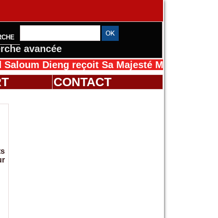
RCHE
rche avancée
Dieng reçoit Sa Majesté Mansah Cissé au Séné
RT
CONTACT
ts
ur