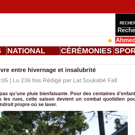
RECHE
Reche
Ahmed Saloum 
S
NATIONAL
CÉRÉMONIES
SPO
ivre entre hivernage et insalubrité
:05 | Lu 236 fois Rédigé par Lat Soukabé Fall
e pas qu’une pluie bienfaisante. Pour des centaines d’enfan
s les rues, cette saison devient un combat quotidien po
ndroit propre où se laver.