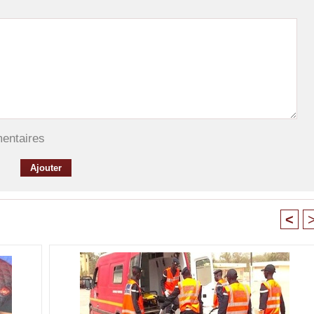
mentaires
<