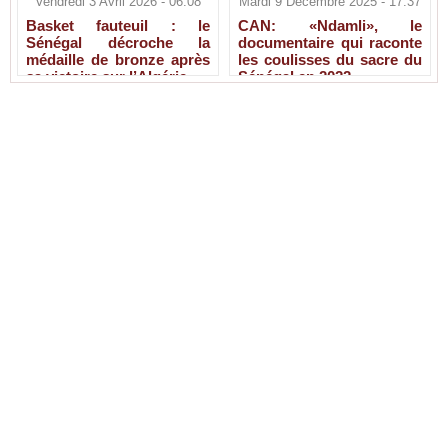
Vendredi 3 Avril 2026 - 06:08
Mardi 9 Décembre 2025 - 17:37
Basket fauteuil : le
CAN: «Ndamli», le
Sénégal décroche la
documentaire qui raconte
médaille de bronze après
les coulisses du sacre du
sa victoire sur l’Algérie
Sénégal en 2022