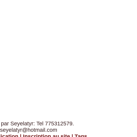
 par Seyelatyr: Tel 775312579.
 seyelatyr@hotmail.com
ication
|
Inscription au site
|
Tags