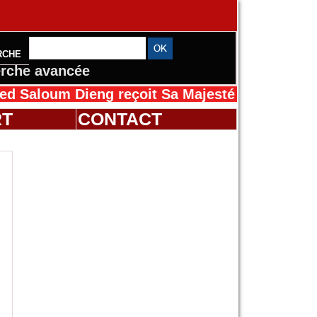
RCHE
rche avancée
um Dieng reçoit Sa Majesté Mansah Cissé au S
RT
CONTACT