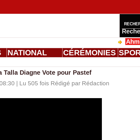
RECHE
Reche
Ahmed Salo
S
NATIONAL
CÉRÉMONIES
SPO
a Talla Diagne Vote pour Pastef
8:30 | Lu 505 fois Rédigé par
Rédaction