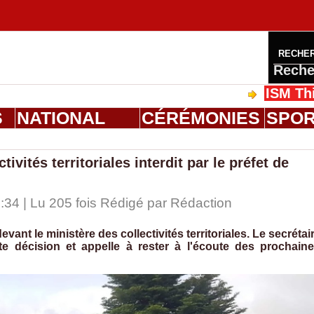
RECHE
Reche
ISM Thiès : gra
S
NATIONAL
CÉRÉMONIES
SPO
tivités territoriales interdit par le préfet de
:34 | Lu 205 fois Rédigé par
Rédaction
devant le ministère des collectivités territoriales. Le secrétai
e décision et appelle à rester à l'écoute des prochain