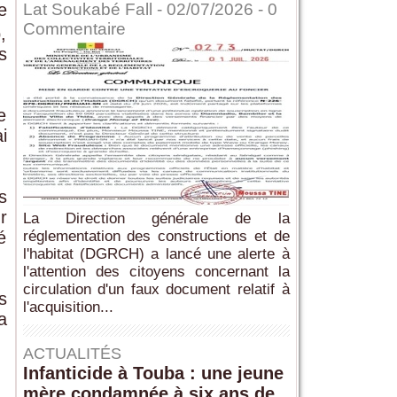
e
Lat Soukabé Fall - 02/07/2026 -
0
Commentaire
,
s
e
i
s
r
La Direction générale de la
é
réglementation des constructions et de
l'habitat (DGRCH) a lancé une alerte à
l'attention des citoyens concernant la
circulation d'un faux document relatif à
s
l'acquisition...
a
ACTUALITÉS
Infanticide à Touba : une jeune
mère condamnée à six ans de