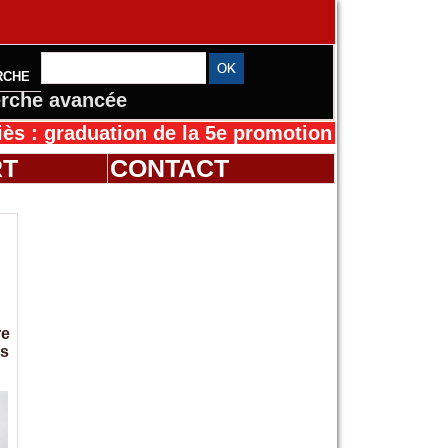
RCHE
rche avancée
duation de la 5e promotion de l’IFMES
30/07/2
RT
CONTACT
re
es