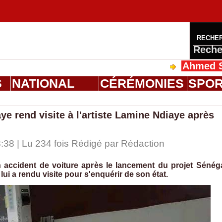
RECHE
Reche
Ahmed Saloum Die
S
NATIONAL
CÉRÉMONIES
SPO
e rend visite à l'artiste Lamine Ndiaye après
:38 | Lu 234 fois Rédigé par
Rédaction
n accident de voiture après le lancement du projet Sénég
i a rendu visite pour s'enquérir de son état.