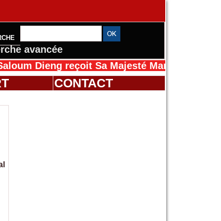
RCHE
rche avancée
ng reçoit Sa Majesté Mansah Cissé au Sénéga
RT
CONTACT
al