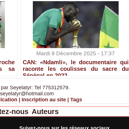
Mardi 9 Décembre 2025 - 17:37
croche
CAN: «Ndamli», le documentaire qui
ès sa
raconte les coulisses du sacre du
Sénégal en 2022
 par Seyelatyr: Tel 775312579.
 seyelatyr@hotmail.com
ication
|
Inscription au site
|
Tags
tez-nous
Auteurs
Suivez-nous sur les réseaux sociaux