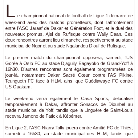
L
e championnat national de football de Ligue 1 démarre ce
week-end avec des matchs prometteurs, dont l'affrontement
entre l'ASC Jaraaf de Dakar et Génération Foot, et le duel des
nouveaux promus, Ajel de Rufisque contre Wally Daan. Ces
deux rencontres auront lieu dimanche, respectivement au stade
municipal de Ngor et au stade Ngalandou Diouf de Rufisque.
Le premier match du championnat opposera, samedi, l'US
Gorée à Oslo FC au stade Djaguily Bagayoko de Grand-Yoff à
16h30. D'autres rencontres sont également programmées ce
jour-là, notamment Dakar Sacré Cœur contre l'AS Pikine,
Teungueth FC face à HLM, ainsi que Guédiawaye FC contre
US Ouakam.
Le week-end verra également le Casa Sports, délocalisé
temporairement à Dakar, affronter Sonacos de Diourbel au
stade municipal de Yoff, tandis que la Linguère de Saint-Louis
recevra Jamono de Fatick à Kébémer.
En Ligue 2, l'ASC Niarry Tally jouera contre Amitié FC de Thiès,
samedi à 16h30, au stade municipal des HLM, tandis que