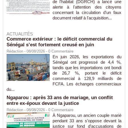
de l'habitat (DGRCH) a lancé une
alerte à l'attention des citoyens
concernant la circulation d'un faux
document relatif à l'acquisition...
ACTUALITÉS
Commerce extérieur : le déficit commercial du
Sénégal s’est fortement creusé en juin
Rédaction
- 08/08/2026 -
0
Commentaire
En juin 2026, les exportations du
Sénégal ont progressé de 4,4 %,
tandis que les importations ont bondi
de 26,7 %, portant le déficit
commercial à 128,9 milliards de
FCFA. Les échanges commerciaux
du...
Ngaparou : après 33 ans de mariage, un conflit
entre ex-époux devant la justice
Rédaction
- 08/08/2026 -
0
Commentaire
À Ngaparou, un ancien couple marié
pendant 33 ans s’oppose devant la
justice sur fond d’accusations de