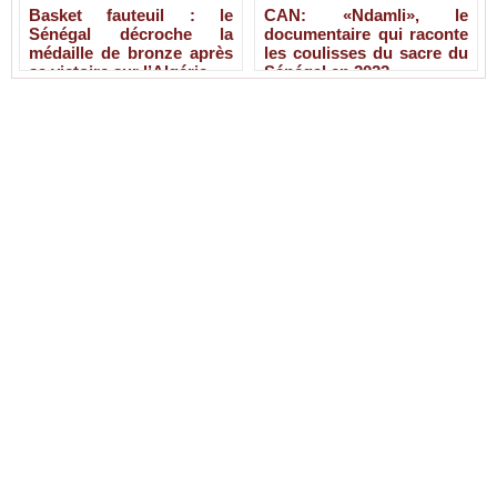
Basket fauteuil : le
CAN: «Ndamli», le
Sénégal décroche la
documentaire qui raconte
médaille de bronze après
les coulisses du sacre du
sa victoire sur l’Algérie
Sénégal en 2022