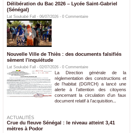
Délibération du Bac 2026 – Lycée Saint-Gabriel
(Sénégal)
Lat Soukabé Fall - 06/07/2026 -
0
Commentaire
Nouvelle Ville de Thiès : des documents falsifiés
sèment l'inquiétude
Lat Soukabé Fall - 02/07/2026 -
0
Commentaire
La Direction générale de la
réglementation des constructions et
de l'habitat (DGRCH) a lancé une
alerte à l'attention des citoyens
concernant la circulation d'un faux
document relatif à l'acquisition...
ACTUALITÉS
Crue du fleuve Sénégal : le niveau atteint 3,41
mètres à Podor