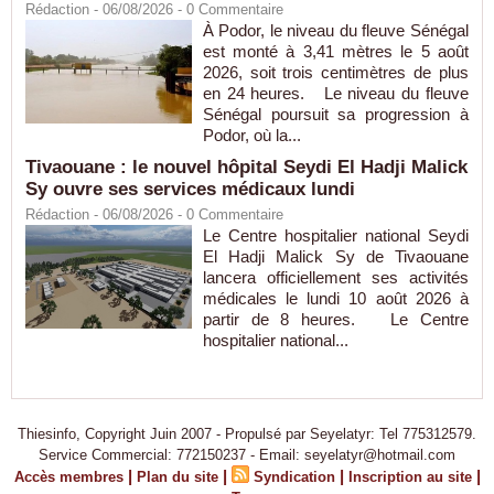
Rédaction
- 06/08/2026 -
0
Commentaire
À Podor, le niveau du fleuve Sénégal
est monté à 3,41 mètres le 5 août
2026, soit trois centimètres de plus
en 24 heures. Le niveau du fleuve
Sénégal poursuit sa progression à
Podor, où la...
Tivaouane : le nouvel hôpital Seydi El Hadji Malick
Sy ouvre ses services médicaux lundi
Rédaction
- 06/08/2026 -
0
Commentaire
Le Centre hospitalier national Seydi
El Hadji Malick Sy de Tivaouane
lancera officiellement ses activités
médicales le lundi 10 août 2026 à
partir de 8 heures. Le Centre
hospitalier national...
Thiesinfo, Copyright Juin 2007 - Propulsé par Seyelatyr: Tel 775312579.
Service Commercial: 772150237 - Email: seyelatyr@hotmail.com
|
|
|
|
Accès membres
Plan du site
Syndication
Inscription au site