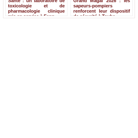
Santé : un laboratoire de
Grand Magal 2026 : les
toxicologie et de
sapeurs-pompiers
pharmacologie clinique
renforcent leur dispositif
mis en service à Fann
de sécurité à Touba