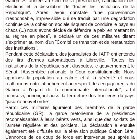
Gabon 24 abritée au sein de la présidence, l'annulation des
élections et la dissolution de "toutes les institutions de la
République". Après avoir constaté "une gouvernance
irresponsable, imprévisible qui se traduit par une dégradation
continue de la cohésion sociale risquant de conduire le pays au
chaos (...) nous avons décidé de défendre la paix en mettant fin
au régime en place", a déclaré un de ces militaires disant
s'exprimer au nom d'un "Comité de transition et de restauration
des institutions".
Pendant cette déclaration, des journalistes de l'AFP ont entendu
des tirs d'armes automatiques à Libreville. "Toutes les
institutions de la république sont dissoutes, le gouvernement, le
Sénat, l'Assemblée nationale, la Cour constitutionnelle. Nous
appelons la population au calme et à la sérénité et nous
réaffirmons notre attachement au respect des engagements du
Gabon à l'égard de la communauté internationale", a-t-il
poursuivi, annonçant aussi la fermeture des frontières du pays
"jusqu'à nouvel ordre".
Parmi ces militaires figuraient des membres de la garde
républicaine (GR), la garde prétorienne de la présidence
reconnaissables à leurs bérets verts, ainsi que des soldats de
l'armée régulière et des policiers. La déclaration a ensuite
également été diffusée sur la télévision publique Gabon 1ère.
L'annonce de ce coup de force est intervenue peu après la