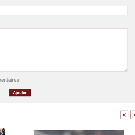
mentaires
<