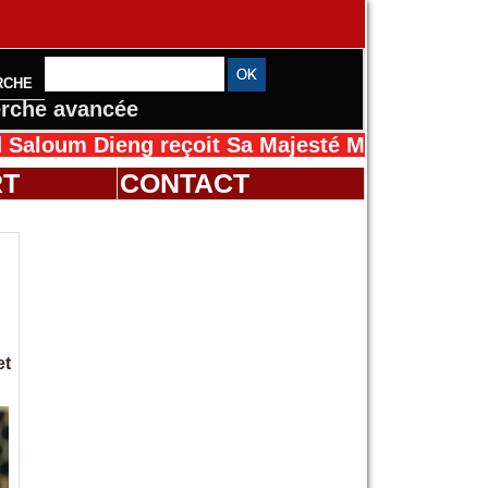
RCHE
rche avancée
ieng reçoit Sa Majesté Mansah Cissé au Sénég
RT
CONTACT
et