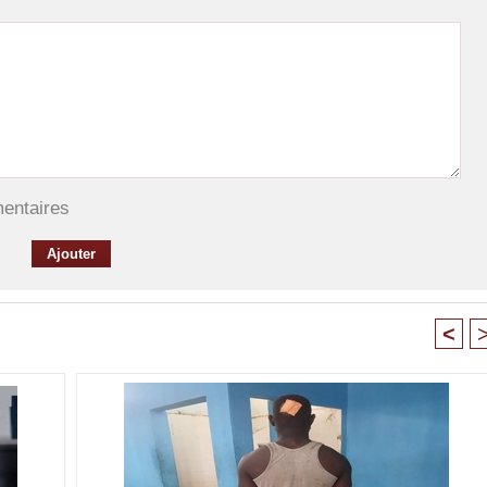
mentaires
<