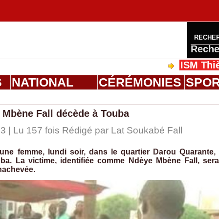
RECHE
Reche
ISM Thiès : grad
S
NATIONAL
CÉRÉMONIES
SPO
 Mbène Fall décède à Touba
3 | Lu 157 fois Rédigé par Lat Soukabé Fall
une femme, lundi soir, dans le quartier Darou Quarante,
ba. La victime, identifiée comme Ndèye Mbène Fall, sera
nachevée.