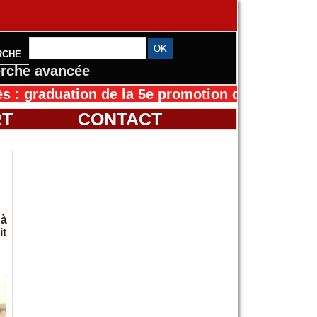
RCHE
rche avancée
uation de la 5e promotion de l’IFMES
30/07/20
RT
CONTACT
 à
it