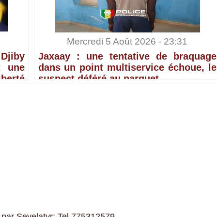
Mercredi 5 Août 2026 - 23:31
Djiby
Jaxaay : une tentative de braquage
t une
dans un point multiservice échoue, le
erté
suspect déféré au parquet
 par Seyelatyr: Tel 775312579.