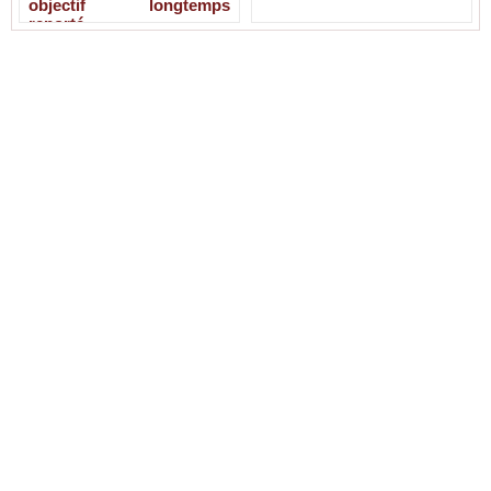
objectif longtemps
reporté