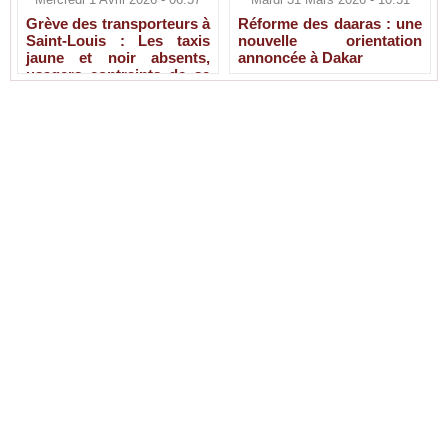
Grève des transporteurs à
Réforme des daaras : une
Saint-Louis : Les taxis
nouvelle orientation
jaune et noir absents,
annoncée à Dakar
usagers contraints de se
rabattre sur les bus et
moto-taxis