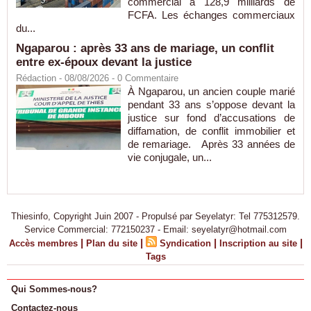
commercial à 128,9 milliards de
FCFA. Les échanges commerciaux
du...
Ngaparou : après 33 ans de mariage, un conflit
entre ex-époux devant la justice
Rédaction
- 08/08/2026 -
0
Commentaire
À Ngaparou, un ancien couple marié
pendant 33 ans s’oppose devant la
justice sur fond d’accusations de
diffamation, de conflit immobilier et
de remariage. Après 33 années de
vie conjugale, un...
Thiesinfo, Copyright Juin 2007 - Propulsé par Seyelatyr: Tel 775312579.
Service Commercial: 772150237 - Email: seyelatyr@hotmail.com
|
|
|
|
Accès membres
Plan du site
Syndication
Inscription au site
Tags
Qui Sommes-nous?
Contactez-nous