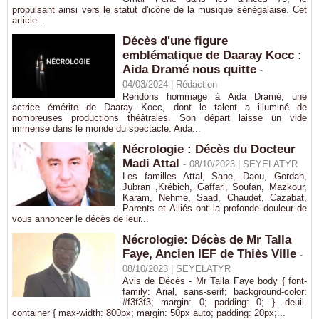
propulsant ainsi vers le statut d'icône de la musique sénégalaise. Cet
article...
Décès d'une figure
emblématique de Daaray Kocc :
Aida Dramé nous quitte
-
04/03/2024 |
Rédaction
Rendons hommage à Aida Dramé, une
actrice émérite de Daaray Kocc, dont le talent a illuminé de
nombreuses productions théâtrales. Son départ laisse un vide
immense dans le monde du spectacle. Aida...
Nécrologie : Décès du Docteur
Madi Attal
-
08/10/2023 |
SEYELATYR
Les familles Attal, Sane, Daou, Gordah,
Jubran ,Krébich, Gaffari, Soufan, Mazkour,
Karam, Nehme, Saad, Chaudet, Cazabat,
Parents et Alliés ont la profonde douleur de
vous annoncer le décès de leur...
Nécrologie: Décès de Mr Talla
Faye, Ancien IEF de Thiès Ville
-
08/10/2023 |
SEYELATYR
Avis de Décès - Mr Talla Faye body { font-
family: Arial, sans-serif; background-color:
#f3f3f3; margin: 0; padding: 0; } .deuil-
container { max-width: 800px; margin: 50px auto; padding: 20px;...