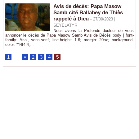
Avis de décès: Papa Masow
Samb cité Ballabey de Thiès
rappelé à Dieu
-
27/09/2023 |
SEYELATYR
Nous avons la Profonde douleur de vous
annoncer le décès de Papa Masow Samb Avis de Décès body { font-
family: Arial, sans-serif; line-height: 1.6; margin: 20px; background-
color: #f4f4f4;...
1
...
«
2
3
4
5