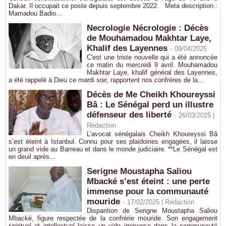
Dakar. Il occupait ce poste depuis septembre 2022. Meta description :
Mamadou Badio...
Necrologie Nécrologie : Décès
de Mouhamadou Makhtar Laye,
Khalif des Layennes
-
09/04/2025
C'est une triste nouvelle qui a été annoncée
ce matin du mercredi 9 avril. Mouhamadou
Makhtar Laye, khalif général des Layennes,
a été rappelé à Dieu ce mardi soir, rapportent nos confrères de la...
Décès de Me Cheikh Khoureyssi
Bâ : Le Sénégal perd un illustre
défenseur des liberté
-
26/03/2025 |
Rédaction
L’avocat sénégalais Cheikh Khoureyssi Bâ
s’est éteint à Istanbul. Connu pour ses plaidoiries engagées, il laisse
un grand vide au Barreau et dans le monde judiciaire. **Le Sénégal est
en deuil après...
Serigne Moustapha Saliou
Mbacké s’est éteint : une perte
immense pour la communauté
mouride
-
17/02/2025 |
Rédaction
Disparition de Serigne Moustapha Saliou
Mbacké, figure respectée de la confrérie mouride. Son engagement
spirituel et intellectuel laisse un vide immense dans la communauté