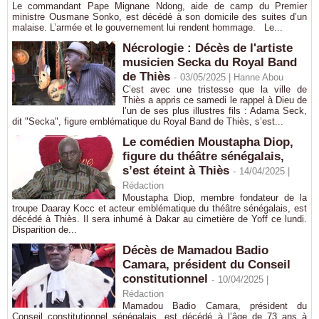
Le commandant Pape Mignane Ndong, aide de camp du Premier
ministre Ousmane Sonko, est décédé à son domicile des suites d’un
malaise. L’armée et le gouvernement lui rendent hommage. Le...
Nécrologie : Décès de l'artiste
musicien Secka du Royal Band
de Thiès
-
03/05/2025 |
Hanne Abou
C’est avec une tristesse que la ville de
Thiès a appris ce samedi le rappel à Dieu de
l’un de ses plus illustres fils : Adama Seck,
dit "Secka", figure emblématique du Royal Band de Thiès, s’est...
Le comédien Moustapha Diop,
figure du théâtre sénégalais,
s’est éteint à Thiès
-
14/04/2025 |
Rédaction
Moustapha Diop, membre fondateur de la
troupe Daaray Kocc et acteur emblématique du théâtre sénégalais, est
décédé à Thiès. Il sera inhumé à Dakar au cimetière de Yoff ce lundi.
Disparition de...
Décès de Mamadou Badio
Camara, président du Conseil
constitutionnel
-
10/04/2025 |
Rédaction
Mamadou Badio Camara, président du
Conseil constitutionnel sénégalais, est décédé à l’âge de 73 ans à