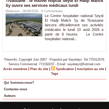
Tivaouane : le nouvel hôpital Seydi El Hadji Malick
Sy ouvre ses services médicaux lundi
Rédaction
- 06/08/2026 -
0
Commentaire
Le Centre hospitalier national Seydi
El Hadji Malick Sy de Tivaouane
lancera officiellement ses activités
médicales le lundi 10 août 2026 à
partir de 8 heures. Le Centre
hospitalier national...
Thiesinfo, Copyright Juin 2007 - Propulsé par Seyelatyr: Tel 775312579.
Service Commercial: 772150237 - Email: seyelatyr@hotmail.com
|
|
|
|
Accès membres
Plan du site
Syndication
Inscription au site
Tags
Qui Sommes-nous?
Contactez-nous
Auteurs