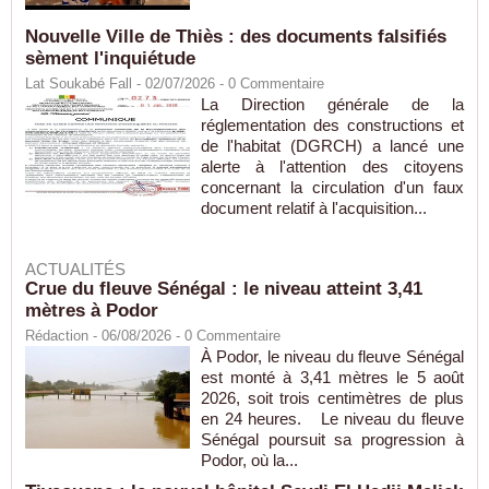
Nouvelle Ville de Thiès : des documents falsifiés
sèment l'inquiétude
Lat Soukabé Fall - 02/07/2026 -
0
Commentaire
La Direction générale de la
réglementation des constructions et
de l'habitat (DGRCH) a lancé une
alerte à l'attention des citoyens
concernant la circulation d'un faux
document relatif à l'acquisition...
ACTUALITÉS
Crue du fleuve Sénégal : le niveau atteint 3,41
mètres à Podor
Rédaction
- 06/08/2026 -
0
Commentaire
À Podor, le niveau du fleuve Sénégal
est monté à 3,41 mètres le 5 août
2026, soit trois centimètres de plus
en 24 heures. Le niveau du fleuve
Sénégal poursuit sa progression à
Podor, où la...