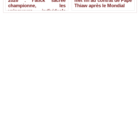
2026 : Fatick sacrée
met fin au contrat de Pape
championne, les
Thiaw après le Mondial
vainqueurs individuels
connus