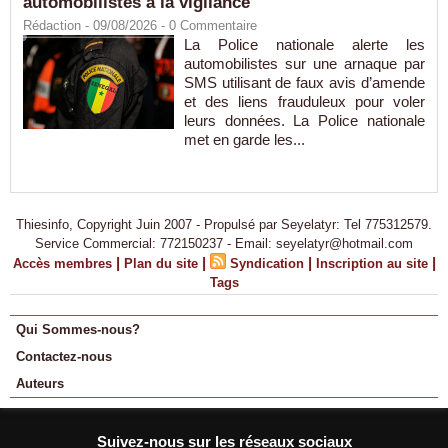
automobilistes à la vigilance
Rédaction
- 09/08/2026 -
0
Commentaire
La Police nationale alerte les
automobilistes sur une arnaque par
SMS utilisant de faux avis d’amende
et des liens frauduleux pour voler
leurs données. La Police nationale
met en garde les...
Thiesinfo, Copyright Juin 2007 - Propulsé par Seyelatyr: Tel 775312579.
Service Commercial: 772150237 - Email: seyelatyr@hotmail.com
|
|
|
|
Accès membres
Plan du site
Syndication
Inscription au site
Tags
Qui Sommes-nous?
Contactez-nous
Auteurs
Suivez-nous sur les réseaux sociaux