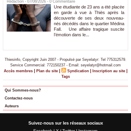
Rédaction
- 07/08/2026 -
0
Commentaire
Une étudiante de 23 ans a été placée
en garde à vue à Thiès après la
découverte de ses deux nouveau-
nés décédés dans le quartier Médina
Fall. Une affaire tragique suscite
l’émotion dans le...
Thiesinfo, Copyright Juin 2007 - Propulsé par Seyelatyr: Tel 775312579.
Service Commercial: 772150237 - Email: seyelatyr@hotmail.com
|
|
|
|
Accès membres
Plan du site
Syndication
Inscription au site
Tags
Qui Sommes-nous?
Contactez-nous
Auteurs
Suivez-nous sur les réseaux sociaux
Facebook
|
X / Twitter
|
Instagram