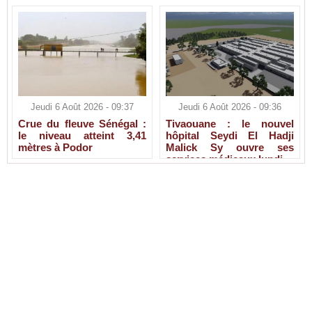
Jeudi 6 Août 2026 - 09:37
Jeudi 6 Août 2026 - 09:36
Crue du fleuve Sénégal :
Tivaouane : le nouvel
le niveau atteint 3,41
hôpital Seydi El Hadji
mètres à Podor
Malick Sy ouvre ses
services médicaux lundi