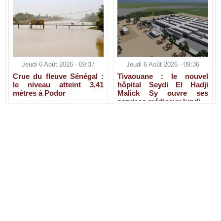
Jeudi 6 Août 2026 - 09:37
Jeudi 6 Août 2026 - 09:36
Crue du fleuve Sénégal :
Tivaouane : le nouvel
le niveau atteint 3,41
hôpital Seydi El Hadji
mètres à Podor
Malick Sy ouvre ses
services médicaux lundi