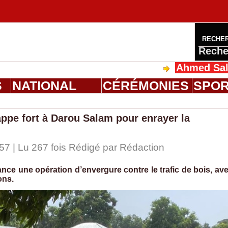
RECHE
Reche
Ahmed Saloum Dieng reçoi
S
NATIONAL
CÉRÉMONIES
SPO
appe fort à Darou Salam pour enrayer la
57 | Lu 267 fois Rédigé par
Rédaction
ce une opération d’envergure contre le trafic de bois, av
ons.