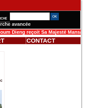
RCHE
rche avancée
t Sa Majesté Mansah Cissé au Sénégal pour l
RT
CONTACT
ec