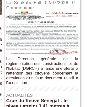
Lat Soukabé Fall - 02/07/2026 -
0
Commentaire
s
a
a
e
e
La Direction générale de la
s
réglementation des constructions et de
u
l'habitat (DGRCH) a lancé une alerte à
t
l'attention des citoyens concernant la
s
circulation d'un faux document relatif à
s
l'acquisition...
e
ACTUALITÉS
e
Crue du fleuve Sénégal : le
niveau atteint 3,41 mètres à