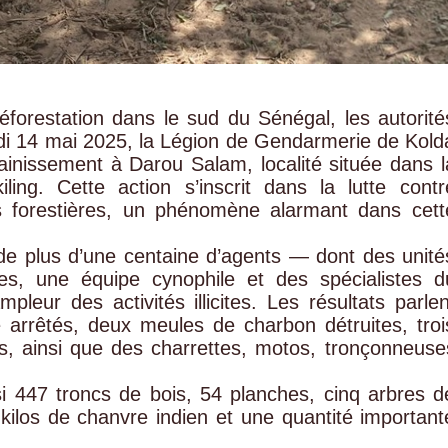
éforestation dans le sud du Sénégal, les autorité
redi 14 mai 2025, la Légion de Gendarmerie de Kold
ainissement à Darou Salam, localité située dans l
ling. Cette action s’inscrit dans la lutte contr
ces forestières, un phénomène alarmant dans cett
de plus d’une centaine d’agents — dont des unité
ires, une équipe cynophile et des spécialistes d
leur des activités illicites. Les résultats parlen
 arrêtés, deux meules de charbon détruites, troi
, ainsi que des charrettes, motos, tronçonneuse
si 447 troncs de bois, 54 planches, cinq arbres d
 kilos de chanvre indien et une quantité important