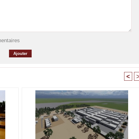
mentaires
<