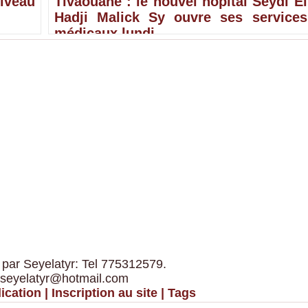
iveau
Tivaouane : le nouvel hôpital Seydi El
Hadji Malick Sy ouvre ses services
médicaux lundi
 par Seyelatyr: Tel 775312579.
 seyelatyr@hotmail.com
ication
|
Inscription au site
|
Tags