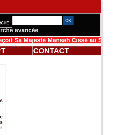
RCHE
rche avancée
a Majesté Mansah Cissé au Sénégal pour le Ma
RT
CONTACT
és
ue
es
r.