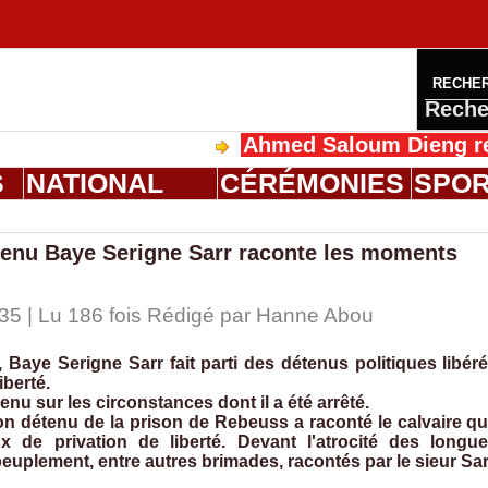
RECHE
Reche
Ahmed Saloum Dieng reçoit S
S
NATIONAL
CÉRÉMONIES
SPO
détenu Baye Serigne Sarr raconte les moments
35 | Lu 186 fois Rédigé par
Hanne Abou
Baye Serigne Sarr fait parti des détenus politiques libér
iberté.
enu sur les circonstances dont il a été arrêté.
on détenu de la prison de Rebeuss a raconté le calvaire q
x de privation de liberté. Devant l'atrocité des longu
peuplement, entre autres brimades, racontés par le sieur Sar