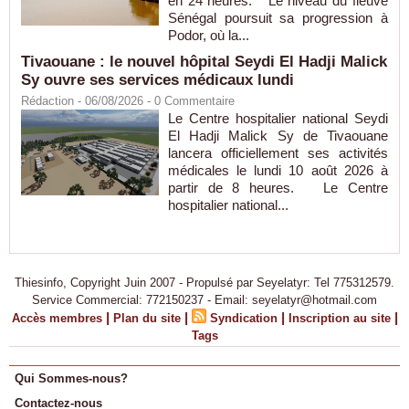
en 24 heures. Le niveau du fleuve
Sénégal poursuit sa progression à
Podor, où la...
Tivaouane : le nouvel hôpital Seydi El Hadji Malick
Sy ouvre ses services médicaux lundi
Rédaction
- 06/08/2026 -
0
Commentaire
Le Centre hospitalier national Seydi
El Hadji Malick Sy de Tivaouane
lancera officiellement ses activités
médicales le lundi 10 août 2026 à
partir de 8 heures. Le Centre
hospitalier national...
Thiesinfo, Copyright Juin 2007 - Propulsé par Seyelatyr: Tel 775312579.
Service Commercial: 772150237 - Email: seyelatyr@hotmail.com
|
|
|
|
Accès membres
Plan du site
Syndication
Inscription au site
Tags
Qui Sommes-nous?
Contactez-nous