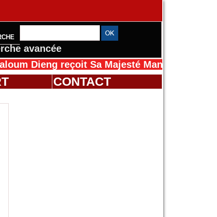
RCHE
rche avancée
Dieng reçoit Sa Majesté Mansah Cissé au Séné
RT
CONTACT