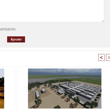
mentaires
<