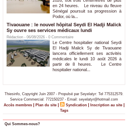
2026, soit trois centimètres de plus
en 24 heures. Le niveau du fleuve
Sénégal poursuit sa progression à
Podor, où la...
Tivaouane : le nouvel hôpital Seydi El Hadji Malick
Sy ouvre ses services médicaux lundi
Rédaction
- 06/08/2026 -
0
Commentaire
Le Centre hospitalier national Seydi
El Hadji Malick Sy de Tivaouane
lancera officiellement ses activités
médicales le lundi 10 août 2026 à
partir de 8 heures. Le Centre
hospitalier national...
Thiesinfo, Copyright Juin 2007 - Propulsé par Seyelatyr: Tel 775312579.
Service Commercial: 772150237 - Email: seyelatyr@hotmail.com
|
|
|
|
Accès membres
Plan du site
Syndication
Inscription au site
Tags
Qui Sommes-nous?