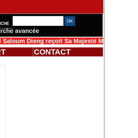
RCHE
rche avancée
Dieng reçoit Sa Majesté Mansah Cissé au Sén
RT
CONTACT