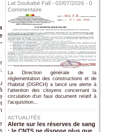
Lat Soukabé Fall - 02/07/2026 -
0
Commentaire
a
e
-
r
,
La Direction générale de la
réglementation des constructions et de
u
l'habitat (DGRCH) a lancé une alerte à
à
l'attention des citoyens concernant la
e
circulation d'un faux document relatif à
l'acquisition...
t
n
ACTUALITÉS
e
Alerte sur les réserves de sang
s
: le CNTS ne dispose plus que