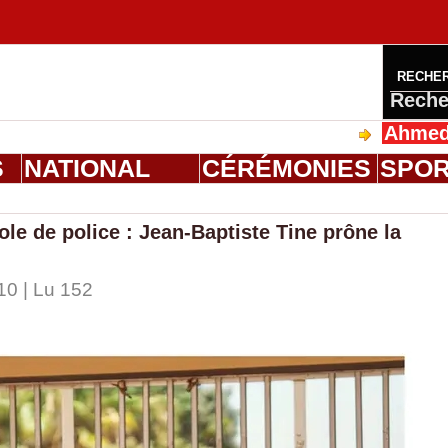
RECHE
Reche
Ahmed Saloum 
S
NATIONAL
CÉRÉMONIES
SPO
ole de police : Jean-Baptiste Tine prône la
10 | Lu 152