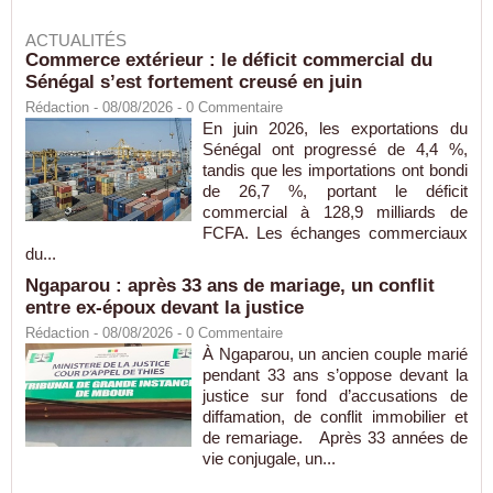
ACTUALITÉS
Commerce extérieur : le déficit commercial du
Sénégal s’est fortement creusé en juin
Rédaction
- 08/08/2026 -
0
Commentaire
En juin 2026, les exportations du
Sénégal ont progressé de 4,4 %,
tandis que les importations ont bondi
de 26,7 %, portant le déficit
commercial à 128,9 milliards de
FCFA. Les échanges commerciaux
du...
Ngaparou : après 33 ans de mariage, un conflit
entre ex-époux devant la justice
Rédaction
- 08/08/2026 -
0
Commentaire
À Ngaparou, un ancien couple marié
pendant 33 ans s’oppose devant la
justice sur fond d’accusations de
diffamation, de conflit immobilier et
de remariage. Après 33 années de
vie conjugale, un...