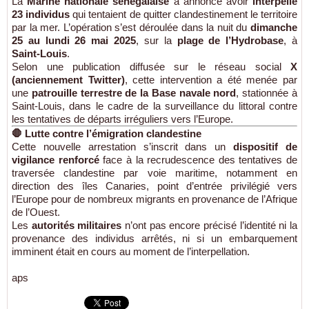
La
Marine nationale sénégalaise
a annoncé avoir
interpellé
23 individus
qui tentaient de quitter clandestinement le territoire
par la mer. L’opération s’est déroulée dans la nuit du
dimanche
25 au lundi 26 mai 2025
, sur la
plage de l’Hydrobase
, à
Saint-Louis
.
Selon une publication diffusée sur le réseau social
X
(anciennement Twitter)
, cette intervention a été menée par
une
patrouille terrestre de la Base navale nord
, stationnée à
Saint-Louis, dans le cadre de la surveillance du littoral contre
les tentatives de départs irréguliers vers l’Europe.
🛑
Lutte contre l’émigration clandestine
Cette nouvelle arrestation s’inscrit dans un
dispositif de
vigilance renforcé
face à la recrudescence des tentatives de
traversée clandestine par voie maritime, notamment en
direction des îles Canaries, point d’entrée privilégié vers
l’Europe pour de nombreux migrants en provenance de l’Afrique
de l’Ouest.
Les
autorités militaires
n’ont pas encore précisé l’identité ni la
provenance des individus arrêtés, ni si un embarquement
imminent était en cours au moment de l’interpellation.
aps