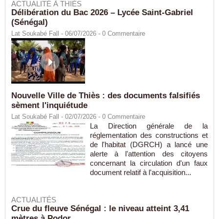
ACTUALITÉ À THIÈS
Délibération du Bac 2026 – Lycée Saint-Gabriel
(Sénégal)
Lat Soukabé Fall - 06/07/2026 -
0
Commentaire
Nouvelle Ville de Thiès : des documents falsifiés
sèment l'inquiétude
Lat Soukabé Fall - 02/07/2026 -
0
Commentaire
La Direction générale de la
réglementation des constructions et
de l'habitat (DGRCH) a lancé une
alerte à l'attention des citoyens
concernant la circulation d'un faux
document relatif à l'acquisition...
ACTUALITÉS
Crue du fleuve Sénégal : le niveau atteint 3,41
mètres à Podor