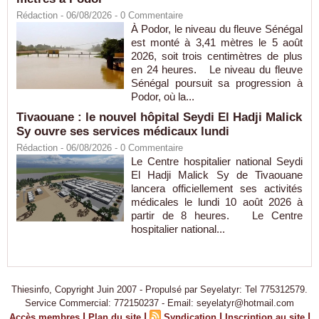
Rédaction
- 06/08/2026 -
0
Commentaire
À Podor, le niveau du fleuve Sénégal
est monté à 3,41 mètres le 5 août
2026, soit trois centimètres de plus
en 24 heures. Le niveau du fleuve
Sénégal poursuit sa progression à
Podor, où la...
Tivaouane : le nouvel hôpital Seydi El Hadji Malick
Sy ouvre ses services médicaux lundi
Rédaction
- 06/08/2026 -
0
Commentaire
Le Centre hospitalier national Seydi
El Hadji Malick Sy de Tivaouane
lancera officiellement ses activités
médicales le lundi 10 août 2026 à
partir de 8 heures. Le Centre
hospitalier national...
Thiesinfo, Copyright Juin 2007 - Propulsé par Seyelatyr: Tel 775312579.
Service Commercial: 772150237 - Email: seyelatyr@hotmail.com
|
|
|
|
Accès membres
Plan du site
Syndication
Inscription au site