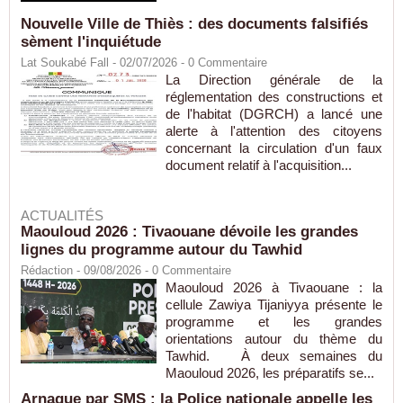
Nouvelle Ville de Thiès : des documents falsifiés
sèment l'inquiétude
Lat Soukabé Fall - 02/07/2026 -
0
Commentaire
La Direction générale de la
réglementation des constructions et
de l'habitat (DGRCH) a lancé une
alerte à l'attention des citoyens
concernant la circulation d'un faux
document relatif à l'acquisition...
ACTUALITÉS
Maouloud 2026 : Tivaouane dévoile les grandes
lignes du programme autour du Tawhid
Rédaction
- 09/08/2026 -
0
Commentaire
Maouloud 2026 à Tivaouane : la
cellule Zawiya Tijaniyya présente le
programme et les grandes
orientations autour du thème du
Tawhid. À deux semaines du
Maouloud 2026, les préparatifs se...
Arnaque par SMS : la Police nationale appelle les